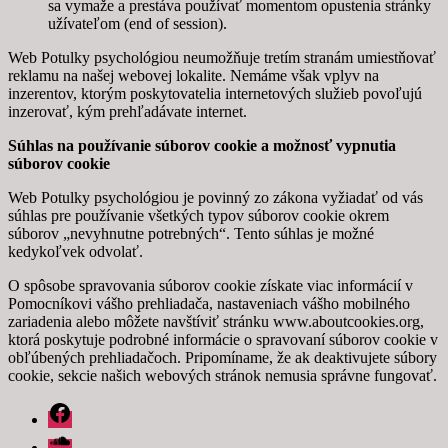
sa vymaže a prestáva používať momentom opustenia stránky
užívateľom (end of session).
Web Potulky psychológiou neumožňuje tretím stranám umiestňovať
reklamu na našej webovej lokalite. Nemáme však vplyv na
inzerentov, ktorým poskytovatelia internetových služieb povoľujú
inzerovať, kým prehľadávate internet.
Súhlas na používanie súborov cookie a možnosť vypnutia
súborov cookie
Web Potulky psychológiou je povinný zo zákona vyžiadať od vás
súhlas pre používanie všetkých typov súborov cookie okrem
súborov „nevyhnutne potrebných“. Tento súhlas je možné
kedykoľvek odvolať.
O spôsobe spravovania súborov cookie získate viac informácií v
Pomocníkovi vášho prehliadača, nastaveniach vášho mobilného
zariadenia alebo môžete navštíviť stránku www.aboutcookies.org,
ktorá poskytuje podrobné informácie o spravovaní súborov cookie v
obľúbených prehliadačoch. Pripomíname, že ak deaktivujete súbory
cookie, sekcie našich webových stránok nemusia správne fungovať.
Facebook
Soundcloud