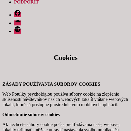
PODPORIŤ
Facebook
Soundcloud
Spotify
Cookies
ZÁSADY POUŽÍVANIA SÚBOROV COOKIES
Web Potulky psychológiou používa súbory cookie na zlepšenie
skúseností návštevníkov našich webových lokalít vrátane webových
lokalít, ktoré sú prístupné prostredníctvom mobilných aplikácií.
Odmietnutie súborov cookies
Ak nechcete súbory cookie počas prehľadávania našej webovej
lokality prijímať, môžete upraviť nastavenia svojho prehliadača