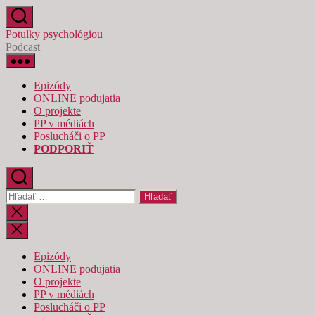
Preskočiť
na
Potulky psychológiou
obsah
Podcast
Epizódy
ONLINE podujatia
O projekte
PP v médiách
Poslucháči o PP
PODPORIŤ
Vyhľadať:
Zatvoriť
vyhľadávanie
Epizódy
ONLINE podujatia
O projekte
PP v médiách
Poslucháči o PP