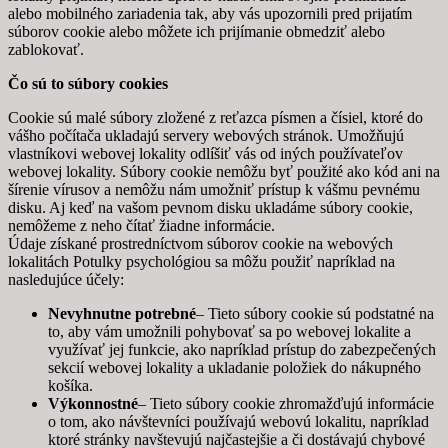
alebo mobilného zariadenia tak, aby vás upozornili pred prijatím
súborov cookie alebo môžete ich prijímanie obmedziť alebo
zablokovať.
Čo sú to súbory cookies
Cookie sú malé súbory zložené z reťazca písmen a čísiel, ktoré do
vášho počítača ukladajú servery webových stránok. Umožňujú
vlastníkovi webovej lokality odlíšiť vás od iných používateľov
webovej lokality. Súbory cookie nemôžu byť použité ako kód ani na
šírenie vírusov a nemôžu nám umožniť prístup k vášmu pevnému
disku. Aj keď na vašom pevnom disku ukladáme súbory cookie,
nemôžeme z neho čítať žiadne informácie.
Údaje získané prostredníctvom súborov cookie na webových
lokalitách Potulky psychológiou sa môžu použiť napríklad na
nasledujúce účely:
Nevyhnutne potrebné
– Tieto súbory cookie sú podstatné na
to, aby vám umožnili pohybovať sa po webovej lokalite a
využívať jej funkcie, ako napríklad prístup do zabezpečených
sekcií webovej lokality a ukladanie položiek do nákupného
košíka.
Výkonnostné
– Tieto súbory cookie zhromažďujú informácie
o tom, ako návštevníci používajú webovú lokalitu, napríklad
ktoré stránky navštevujú najčastejšie a či dostávajú chybové