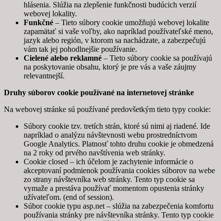
hlásenia. Slúžia na zlepšenie funkčnosti budúcich verzií
webovej lokality.
Funkčné
– Tieto súbory cookie umožňujú webovej lokalite
zapamätať si vaše voľby, ako napríklad používateľské meno,
jazyk alebo región, v ktorom sa nachádzate, a zabezpečujú
vám tak jej pohodlnejšie používanie.
Cielené alebo reklamné
– Tieto súbory cookie sa používajú
na poskytovanie obsahu, ktorý je pre vás a vaše záujmy
relevantnejší.
Druhy súborov cookie používané na internetovej stránke
Na webovej stránke sú používané predovšetkým tieto typy cookie:
Súbory cookie tzv. tretích strán, ktoré sú nimi aj riadené. Ide
napríklad o analýzu návštevnosti webu prostredníctvom
Google Analytics. Platnosť tohto druhu cookie je obmedzená
na 2 roky od prvého navštívenia web stránky.
Cookie closed – ich účelom je zachytenie informácie o
akceptovaní podmienok používania cookies súborov na webe
zo strany návštevníka web stránky. Tento typ cookie sa
vymaže a prestáva používať momentom opustenia stránky
užívateľom. (end of session).
Súbor cookie typu asp.net – slúžia na zabezpečenia komfortu
používania stránky pre návštevníka stránky. Tento typ cookie