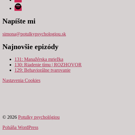
Spotify
Napíšte mi
simona@potulkypsychologiou.sk
Najnovšie epizódy
131: Manažérska mriežka
130: Riadenie tímu | ROZHOVOR
129: Behaviorálne tvarovanie
Nastavenia Cookies
© 2026
Potulky psychológiou
Poháňa WordPress