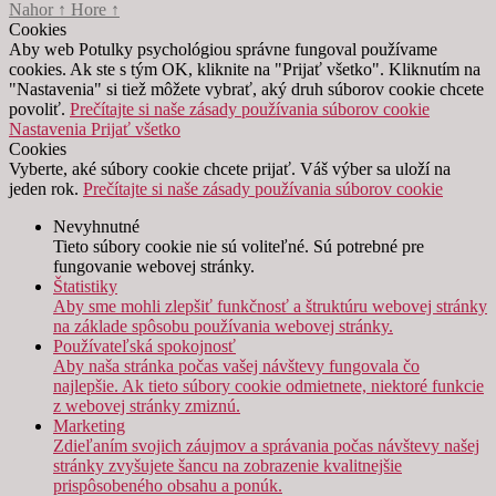
Nahor
↑
Hore
↑
Cookies
Aby web Potulky psychológiou správne fungoval používame
cookies. Ak ste s tým OK, kliknite na "Prijať všetko". Kliknutím na
"Nastavenia" si tiež môžete vybrať, aký druh súborov cookie chcete
povoliť.
Prečítajte si naše zásady používania súborov cookie
Nastavenia
Prijať všetko
Cookies
Vyberte, aké súbory cookie chcete prijať. Váš výber sa uloží na
jeden rok.
Prečítajte si naše zásady používania súborov cookie
Nevyhnutné
Tieto súbory cookie nie sú voliteľné. Sú potrebné pre
fungovanie webovej stránky.
Štatistiky
Aby sme mohli zlepšiť funkčnosť a štruktúru webovej stránky
na základe spôsobu používania webovej stránky.
Používateľská spokojnosť
Aby naša stránka počas vašej návštevy fungovala čo
najlepšie. Ak tieto súbory cookie odmietnete, niektoré funkcie
z webovej stránky zmiznú.
Marketing
Zdieľaním svojich záujmov a správania počas návštevy našej
stránky zvyšujete šancu na zobrazenie kvalitnejšie
prispôsobeného obsahu a ponúk.