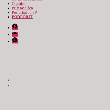
O projekte
PP v médiách
Poslucháči o PP
PODPORIŤ
Facebook
Soundcloud
Spotify