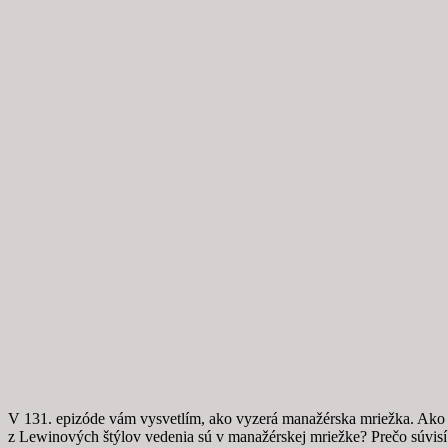
V 131. epizóde vám vysvetlím, ako vyzerá manažérska mriežka. Ako sa
z Lewinových štýlov vedenia sú v manažérskej mriežke? Prečo súvisí 