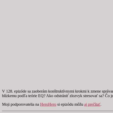
V 128. epizóde sa zaoberám konštruktívnymi krokmi k zmene správani
blízkemu podľa teórie EQ? Ako odstrániť zlozvyk stresovať sa? Čo 
Moji podporovatelia na
HeroHero
si epizódu môžu
aj prečítať
.