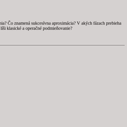
vania? Čo znamená sukcesívna aproximácia? V akých fázach prebieha
líši klasické a operačné podmieňovanie?