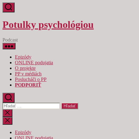
Preskočiť
na
obsah
Potulky psychológiou
Podcast
Epizódy
ONLINE podujatia
O projekte
PP v médiách
Poslucháči o PP
PODPORIŤ
Vyhľadať:
Zatvoriť
vyhľadávanie
Epizódy
ONLINE podujatia