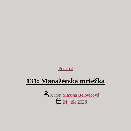
Kategórie
Podcast
131: Manažérska mriežka
Autor
Autor:
Simona Belovičová
článku
Dátum
24. júla 2026
článku