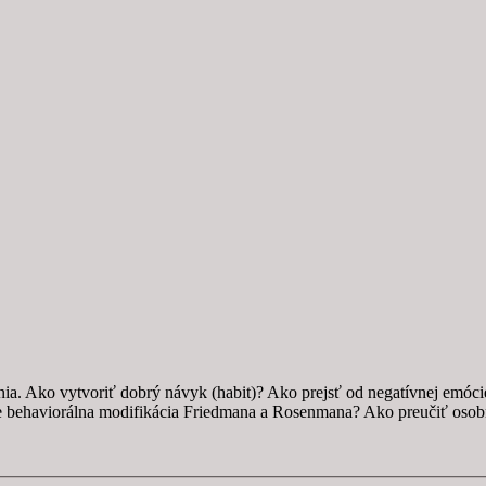
a. Ako vytvoriť dobrý návyk (habit)? Ako prejsť od negatívnej emóci
je behaviorálna modifikácia Friedmana a Rosenmana? Ako preučiť osob