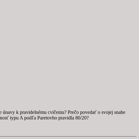
e únavy k pravidelnému cvičeniu? Prečo povedať o svojej snahe
nosť typu A podľa Paretovho pravidla 80/20?