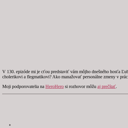
V 130. epizóde mi je cťou predstaviť vám môjho dnešného hosťa Ľuboš
cholerikovi a flegmatikovi? Ako manažovať personálne zmeny v prác
Moji podporovatelia na
HeroHero
si rozhovor môžu
aj prečítať
.