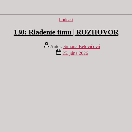
Kategórie
Podcast
130: Riadenie tímu | ROZHOVOR
Autor
Autor:
Simona Belovičová
článku
Dátum
25. júna 2026
článku