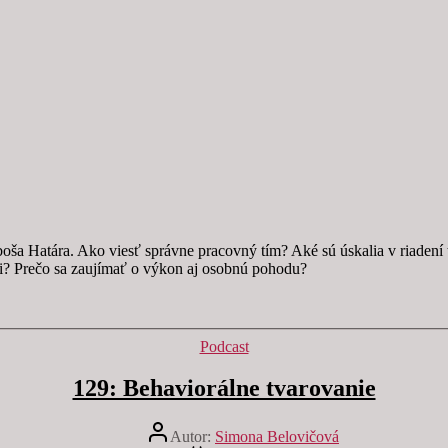
a Határa. Ako viesť správne pracovný tím? Aké sú úskalia v riadení t
i? Prečo sa zaujímať o výkon aj osobnú pohodu?
Kategórie
Podcast
129: Behaviorálne tvarovanie
Autor
Autor:
Simona Belovičová
článku