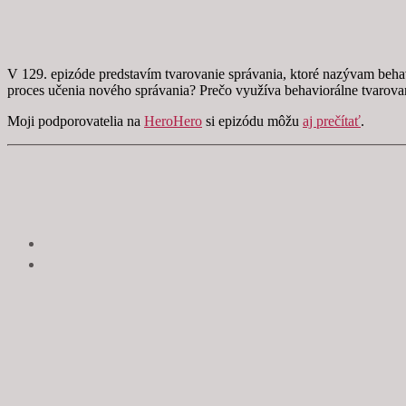
V 129. epizóde predstavím tvarovanie správania, ktoré nazývam beh
proces učenia nového správania? Prečo využíva behaviorálne tvarova
Moji podporovatelia na
HeroHero
si epizódu môžu
aj prečítať
.