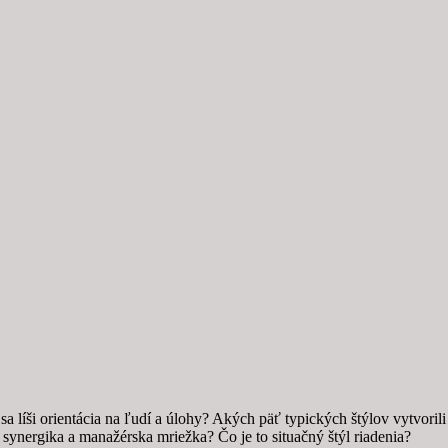
 líši orientácia na ľudí a úlohy? Akých päť typických štýlov vytvoril
synergika a manažérska mriežka? Čo je to situačný štýl riadenia?