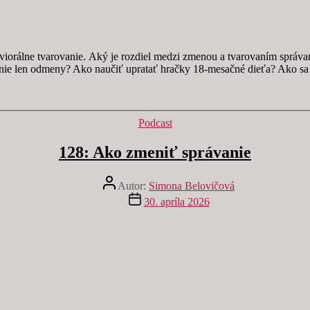
aviorálne tvarovanie. Aký je rozdiel medzi zmenou a tvarovaním sprá
nie len odmeny? Ako naučiť upratať hračky 18-mesačné dieťa? Ako sa 
Kategórie
Podcast
128: Ako zmeniť správanie
Autor
Autor:
Simona Belovičová
článku
Dátum
30. apríla 2026
článku