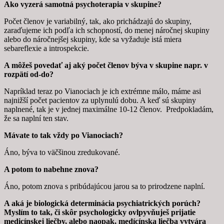
Ako vyzerá samotná psychoterapia v skupine?
Počet členov je variabilný, tak, ako prichádzajú do skupiny,
zaraďujeme ich podľa ich schopností, do menej náročnej skupiny
alebo do náročnejšej skupiny, kde sa vyžaduje istá miera
sebareflexie a introspekcie.
A môžeš povedať aj aký počet členov býva v skupine napr. v
rozpätí od-do?
Napríklad teraz po Vianociach je ich extrémne málo, máme asi
najnižší počet pacientov za uplynulú dobu. A keď sú skupiny
naplnené, tak je v jednej maximálne 10-12 členov. Predpokladám,
že sa naplní ten stav.
Mávate to tak vždy po Vianociach?
Áno, býva to väčšinou zredukované.
A potom to nabehne znova?
Áno, potom znova s pribúdajúcou jarou sa to prirodzene naplní.
A aká je biologická determinácia psychiatrických porúch?
Myslím to tak, či skôr psychologicky ovlpyvňuješ prijatie
medicínskej liečby, alebo naopak, medícínska liečba vytvára