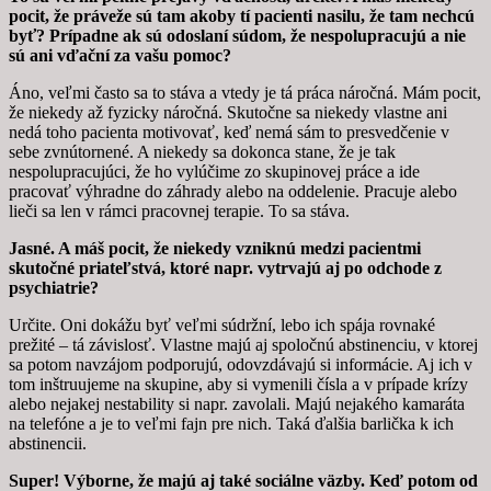
pocit, že práveže sú tam akoby tí pacienti nasilu, že tam nechcú
byť? Prípadne ak sú odoslaní súdom, že nespolupracujú a nie
sú ani vďační za vašu pomoc?
Áno, veľmi často sa to stáva a vtedy je tá práca náročná. Mám pocit,
že niekedy až fyzicky náročná. Skutočne sa niekedy vlastne ani
nedá toho pacienta motivovať, keď nemá sám to presvedčenie v
sebe zvnútornené. A niekedy sa dokonca stane, že je tak
nespolupracujúci, že ho vylúčime zo skupinovej práce a ide
pracovať výhradne do záhrady alebo na oddelenie. Pracuje alebo
lieči sa len v rámci pracovnej terapie. To sa stáva.
Jasné. A máš pocit, že niekedy vzniknú medzi pacientmi
skutočné priateľstvá, ktoré napr. vytrvajú aj po odchode z
psychiatrie?
Určite. Oni dokážu byť veľmi súdržní, lebo ich spája rovnaké
prežité – tá závislosť. Vlastne majú aj spoločnú abstinenciu, v ktorej
sa potom navzájom podporujú, odovzdávajú si informácie. Aj ich v
tom inštruujeme na skupine, aby si vymenili čísla a v prípade krízy
alebo nejakej nestability si napr. zavolali. Majú nejakého kamaráta
na telefóne a je to veľmi fajn pre nich. Taká ďalšia barlička k ich
abstinencii.
Super! Výborne, že majú aj také sociálne väzby. Keď potom od