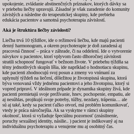
Marketing
upokojenie, zvládanie abstinenčných príznakov, ktorých dávky sa
Zdieľaním
v priebehu liečby upravujú. Zásadné je však zaradenie do komunity
svojich
závislých a následne do terapeutickej skupiny, kde prebieha
záujmov a
edukácia pacientov a samotná psychoterapia závislostí.
správania
počas návštevy
Aká je štruktúra liečby závislostí?
našej stránky
zvyšujete šancu
Liečba trvá 10 týždňov, ide o režimovú liečbu, kde majú pacienti
na zobrazenie
denný harmonogram, a okrem psychoterapie je doň zaradená aj
kvalitnejšie
pracovná činnosť – práca v záhrade, či na oddelení. Ide o vytvorenie
prispôsobeného
návykov u pacientov, ktorí vplyvom často dlhoročnej závislosti
obsahu a
stratili schopnosť fungovať v bežnom živote. V priebehu týždňa sa
ponúk.
témy jednotlivých skupín líšia, ide napríklad o hodnotiacu skupinu,
kde pacienti zhodnocujú svoj posun a zmeny vo vnímaní za
uplynulý týždeň na liečení, dôležitou je životopisná skupina, ktorá
býva venovaná vždy jednému pacientovi a jeho životopisu, ktorý si
vopred pripraví. V ideálnom prípade je dynamika skupiny živá, kde
pacienti premietajú svoje prežívanie, hnev, pochopenie, empatiu, ale
aj nesúhlas, projikujú svoje potreby, túžby, nezdary, trápenia… ale
sú aj také, kedy sa pacient ťažko otvorí, má problém komunikovať,
vtedy je práca náročnejšia. Ak sa vyskytne v rámci skupiny
okolnosť, ktorá si vyžaduje špeciálnu pozornosť (znásilnenie,
poruchy sexuálnej identity, násilie.. ) pacient je indikovaný aj na
individuálnu psychoterapiu a venujeme mu aj osobitný čas.