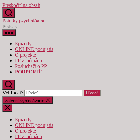
Preskočiť na obsah
Potulky psychológiou
Podcast
Epizódy
ONLINE podujatia
O projekte
PP v médiách
Poslucháči o PP
PODPORIŤ
Vyhľadať:
Zatvoriť vyhľadávanie
Epizódy
ONLINE podujatia
O projekte
PP v médiách