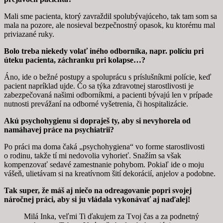
Mali sme pacienta, ktorý zavraždil spolubývajúceho, tak tam som sa
mala na pozore, ale nosieval bezpečnostný opasok, ku ktorému mal
priviazané ruky.
Bolo treba niekedy volať iného odborníka, napr. políciu pri
úteku pacienta, záchranku pri kolapse…?
Áno, ide o bežné postupy a spoluprácu s príslušníkmi polície, keď
pacient napríklad ujde. Čo sa týka zdravotnej starostlivosti je
zabezpečovaná našimi odborníkmi, a pacienti bývajú len v prípade
nutnosti prevážaní na odborné vyšetrenia, či hospitalizácie.
Akú psychohygienu si dopraješ ty, aby si nevyhorela od
namáhavej práce na psychiatrii?
Po práci ma doma čaká „psychohygiena“ vo forme starostlivosti
o rodinu, takže tí mi nedovolia vyhorieť. Snažím sa však
kompenzovať sedavé zamestnanie pohybom. Pokiaľ ide o moju
vášeň, ulietávam si na kreatívnom šití dekorácií, anjelov a podobne.
Tak super, že máš aj niečo na odreagovanie popri svojej
náročnej práci, aby si ju vládala vykonávať aj naďalej!
Milá Inka, veľmi Ti ďakujem za Tvoj čas a za podnetný