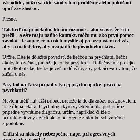
vás odídu, môžu sa cítiť sami v tom probléme alebo pokúšaní
opäť závislosťou.
Presne.
Tak keď majú niekoho, kto im rozumie – ako vravíš, že si to
prežil – a ešte majú naňho kontakt, môžu mu ako prvú pomoc
zavolať. Je super, že na nich myslíte aj po prepustení od vás,
aby sa mali dobre, aby neupadli do pôvodného stavu.
Určite. Ešte je dôležité povedať, že liečbou na psychiatrii liečba
akoby len začína, pretože je to iba prvý krok. Doliečovanie po tejto
protialkoholickej liečbe je veľmi dôležité, aby pokračovali v tom, čo
začali u nás.
Aký bol najťažší prípad v tvojej psychologickej praxi na
psychiatrii?
Neviem určiť najťažší prípad, pretože ja tie diagnózy nestanovujem,
to je úloha lekára. Psychologickým vyšetrením iba podporíme
prípadne vyvrátime diagnózu, určím, napríklad či ide o
neurokognitívny deficit alebo ochorenie z okruhu schizofrénie
a podobne.
Cítila si sa niekedy nebezpečne, napr. pri agresívnych
prejavoch pacienta?