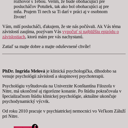
rozhovor s Tebou. Verím, že bude obohacujúci pre
poslucháčov Potuliek, tak ako bol obohacujúci aj pre
mňa. Prajem Ti nech sa Ti darí v práci aj v osobnom
živote!
Vám, milí poslucháči, ďakujem, že ste nás počúvali. Ak Vás téma
závislostí zaujíma, pozývam Vás
vypočuť si najbližšiu epizódu o
závislostiach
, ktorú mám pre vás nachystanú.
Zatiaľ sa majte dobre a majte oduševnené chvíle!
PhDr. Ingrida Melová
je klinická psychologička, dlhodobo sa
venuje psychológii závislostí a skupinovej psychoterapii.
Psychológiu vyštudovala na Univerzite Konštantína Filozofa v
Nitre, má ukončené aj rigorózne konanie. Po štúdiu pokračovala v
špecializačnom štúdiu klinickej psychológie, aktuálne ukončuje
psychodynamický výcvik.
Od roku 2010 pracuje v psychiatrickej nemocnici vo Veľkom Záluží
pri Nitre.