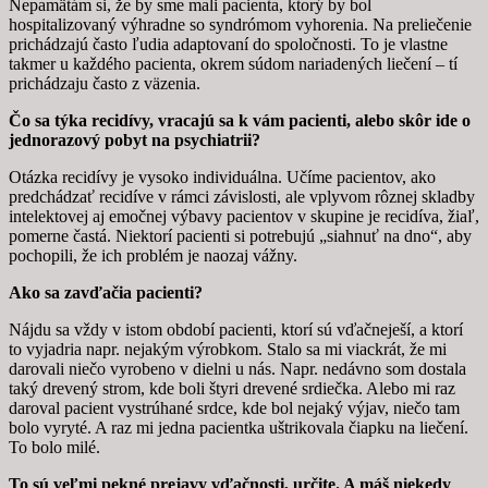
Nepamätám si, že by sme mali pacienta, ktorý by bol
hospitalizovaný výhradne so syndrómom vyhorenia. Na preliečenie
prichádzajú často ľudia adaptovaní do spoločnosti. To je vlastne
takmer u každého pacienta, okrem súdom nariadených liečení – tí
prichádzaju často z väzenia.
Čo sa týka recidívy, vracajú sa k vám pacienti, alebo skôr ide o
jednorazový pobyt na psychiatrii?
Otázka recidívy je vysoko individuálna. Učíme pacientov, ako
predchádzať recidíve v rámci závislosti, ale vplyvom rôznej skladby
intelektovej aj emočnej výbavy pacientov v skupine je recidíva, žiaľ,
pomerne častá. Niektorí pacienti si potrebujú „siahnuť na dno“, aby
pochopili, že ich problém je naozaj vážny.
Ako sa zavďačia pacienti?
Nájdu sa vždy v istom období pacienti, ktorí sú vďačneješí, a ktorí
to vyjadria napr. nejakým výrobkom. Stalo sa mi viackrát, že mi
darovali niečo vyrobeno v dielni u nás. Napr. nedávno som dostala
taký drevený strom, kde boli štyri drevené srdiečka. Alebo mi raz
daroval pacient vystrúhané srdce, kde bol nejaký výjav, niečo tam
bolo vyryté. A raz mi jedna pacientka uštrikovala čiapku na liečení.
To bolo milé.
To sú veľmi pekné prejavy vďačnosti, určite. A máš niekedy