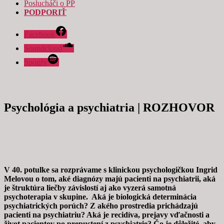
Poslucháči o PP
PODPORIŤ
Facebook
Soundcloud
Nevyhnutné
Spotify
Tieto súbory
cookie nie sú
voliteľné. Sú
potrebné pre
Psychológia a psychiatria | ROZHOVOR
fungovanie
webovej
stránky.
Štatistiky
Aby sme
V 40. potulke sa
rozprávame
s klinickou psychologičkou Ingrid
mohli
Melovou o tom, aké diagnózy majú pacienti na psychiatrii, aká
zlepšiť
je štruktúra liečby závislostí aj ako vyzerá samotná
funkčnosť
psychoterapia v skupine. Aká je biologická determinácia
a štruktúru
psychiatrických porúch? Z akého prostredia prichádzajú
webovej
pacienti na psychiatriu? Aká je recidíva, prejavy vďačnosti a
stránky na
život pacientov po prepustení z psychiatrie? Čo je dôležité, aby