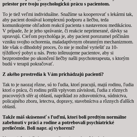
priestor pre tvoju psychologickú prácu s pacientom.
To je tiež veľmi individuálne. Snažíme sa kooperovať s lekármi tak,
aby pacient dostával komplexnú podporu a liečbu, teda
komunikujeme ohľadom reakcií pacienta s nastavenou medikáciou.
V prípade, že je jeho správanie, či reakcie neprimerané, dávky sa
upravujú. Cieľom psychológa je, aby pacient porozumel príčinám
vzniku svojho ochorenia, maladaptívnym obranným mechanizmom.
Ide však o dlhodobý proces, čo nie je možné vyriešiť za 10-
týždňový pobyt u nás. Preto inštruujeme pacientov, aby si
bezprostredne po ukončení liečby našli psychoterapeuta, s ktorým
budú v terapii pokračovať.
Z akého prostredia k Vám prichádzajú pacienti?
Tak to je naozaj rôzne, sú to ľudia, ktorí pracujú, majú rodinu, ľudia
ktorí o prácu, či rodinu prišli vplyvom závislosti, ľudia z rôznych
pracovných sfér aj oblastí, napríklad zo zdravotníctva, súdnictva,
policajného zboru, letectva, dopravy, stavebníctva a rôznych ďalších
oblastí.
Takže máš skúsenosť s ľuďmi, ktorí boli predtým normálne
zabehnutí v práci a rodine a potrebovali psychiatrické
preliečenie. Boli napr. aj vyhorení?