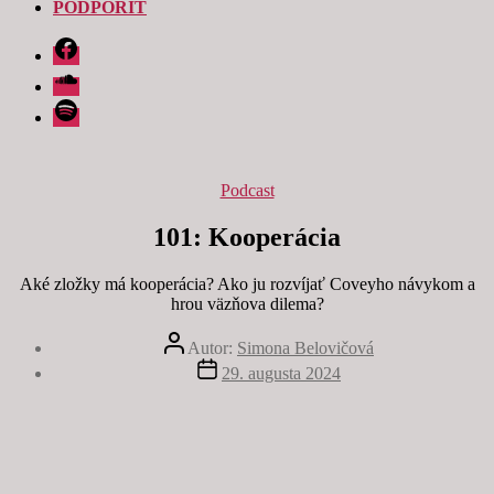
PODPORIŤ
Facebook
Soundcloud
Spotify
Kategórie
Podcast
101: Kooperácia
Aké zložky má kooperácia? Ako ju rozvíjať Coveyho návykom a
hrou väzňova dilema?
Autor
Autor:
Simona Belovičová
článku
Dátum
29. augusta 2024
článku