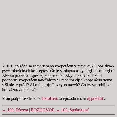
V 101. epizóde sa zameriam na kooperáciu v rámci cyklu pozitívne-
psychologických konceptov. Čo je spolupráca, synergia a nenergia?
Aké sú pravidlá úspešnej kooperácie? Akými aktivitami som
podporila kooperáciu tanečníkov? Prečo rozvíjať kooperáciu doma,
v škole, v práci? Ako funguje Coveyho návyk? Čo by ste robili v
hre väzňova dilema?
Moji podporovatelia na
HeroHero
si epizódu môžu
aj prečítať
.
←
100: Dôvera | ROZHOVOR
→
102: Spokojnosť