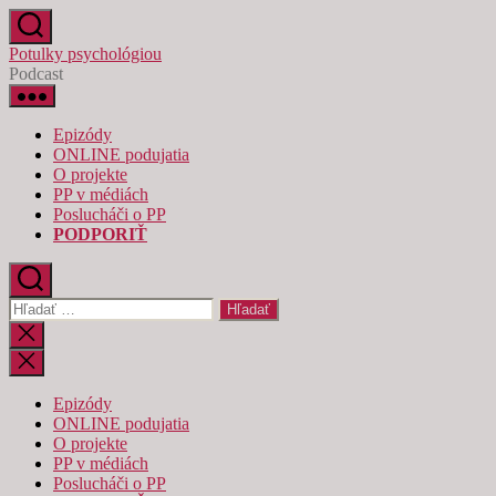
Preskočiť
na
Potulky psychológiou
obsah
Podcast
Epizódy
ONLINE podujatia
O projekte
PP v médiách
Poslucháči o PP
PODPORIŤ
Vyhľadať:
Zatvoriť
vyhľadávanie
Epizódy
ONLINE podujatia
O projekte
PP v médiách
Poslucháči o PP