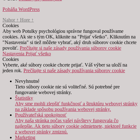
Poháňa WordPress
Nahor
↑
Hore
↑
Cookies
Aby web Potulky psychológiou správne fungoval používame
cookies. Ak ste s tým OK, kliknite na "Prijať všetko". Kliknutím na
"Nastavenia" si tiež môžete vybrať, aký druh súborov cookie chcete
povoliť.
Prečítajte si naše zásady používania súborov cookie
Nastavenia
Prijať všetko
Cookies
Vyberte, aké súbory cookie chcete prijať. Váš výber sa uloží na
jeden rok.
Prečítajte si naše zásady používania súborov cookie
Nevyhnutné
Tieto súbory cookie nie sú voliteľné. Sú potrebné pre
fungovanie webovej stránky.
Štatistiky
Aby sme mohli zlepšiť funkčnosť a štruktúru webovej stránky
na základe spôsobu používania webovej stránky.
Používateľská spokojnosť
Aby naša stránka počas vašej návštevy fungovala čo
najlepšie. Ak tieto súbory cookie odmietnete, niektoré funkcie
z webovej stránky zmiznú.
Marketing