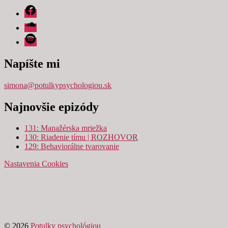
Facebook
Soundcloud
Spotify
Napíšte mi
simona@potulkypsychologiou.sk
Najnovšie epizódy
131: Manažérska mriežka
130: Riadenie tímu | ROZHOVOR
129: Behaviorálne tvarovanie
Nastavenia Cookies
© 2026
Potulky psychológiou