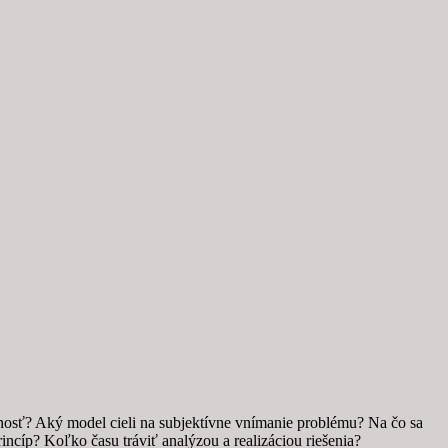
lnosť? Aký model cieli na subjektívne vnímanie problému? Na čo sa
cíp? Koľko času tráviť analýzou a realizáciou riešenia?