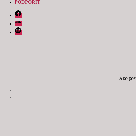
PODPORIŤ
Facebook
Soundcloud
Spotify
Ako post