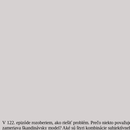
V 122. epizóde rozoberiem, ako riešiť problém. Prečo niekto považuj
zameriava škandinávsky model? Aké sú štyri kombinácie subjektívneh