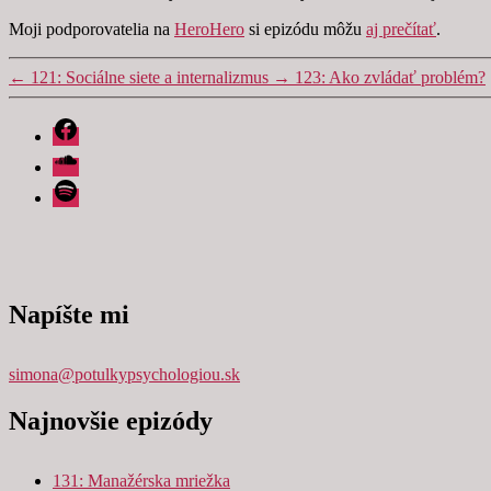
Moji podporovatelia na
HeroHero
si epizódu môžu
aj prečítať
.
←
121: Sociálne siete a internalizmus
→
123: Ako zvládať problém?
Facebook
Soundcloud
Spotify
Napíšte mi
simona@potulkypsychologiou.sk
Najnovšie epizódy
131: Manažérska mriežka