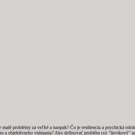
e malé problémy za veľké a naopak? Čo je resiliencia a psychická odo
o a objektívneho vnímania? Ako definovať problém cez “lievikový” prin