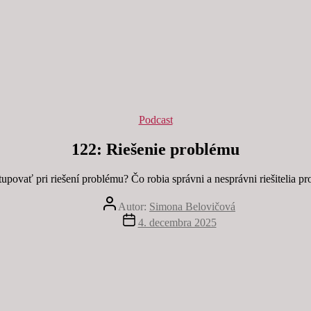
Kategórie
Podcast
122: Riešenie problému
upovať pri riešení problému? Čo robia správni a nesprávni riešitelia p
Autor
Autor:
Simona Belovičová
článku
Dátum
4. decembra 2025
článku