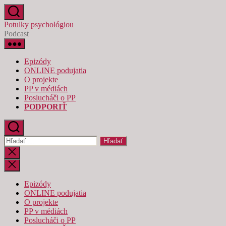
Preskočiť
na
Potulky psychológiou
obsah
Podcast
Epizódy
ONLINE podujatia
O projekte
PP v médiách
Poslucháči o PP
PODPORIŤ
Vyhľadať:
Zatvoriť
vyhľadávanie
Epizódy
ONLINE podujatia
O projekte
PP v médiách
Poslucháči o PP