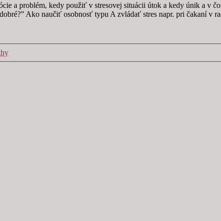
e a problém, kedy použiť v stresovej situácii útok a kedy únik a v č
obré?” Ako naučiť osobnosť typu A zvládať stres napr. pri čakaní v ra
ahy