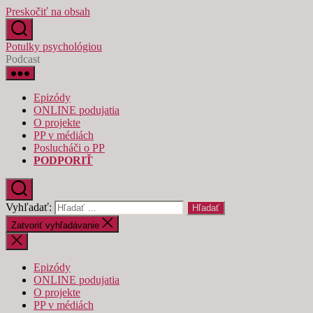
Preskočiť na obsah
Potulky psychológiou
Podcast
Epizódy
ONLINE podujatia
O projekte
PP v médiách
Poslucháči o PP
PODPORIŤ
Vyhľadať:
Zatvoriť vyhľadávanie
Epizódy
ONLINE podujatia
O projekte
PP v médiách