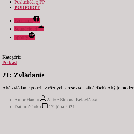
Poslucháči o PP
PODPORIŤ
Facebook
Soundcloud
Nevyhnutné
Spotify
Tieto súbory
cookie nie sú
voliteľné. Sú
Kategórie
potrebné pre
Podcast
fungovanie
webovej
21: Zvládanie
stránky.
Aké zvládanie použiť v rôznych stresových situáciách? Aký je moder
Štatistiky
Autor článku
Autor:
Simona Belovičová
Aby sme
mohli
Dátum článku
17. júna 2021
zlepšiť
funkčnosť
a štruktúru
webovej
stránky na