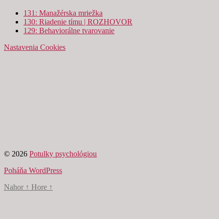
131: Manažérska mriežka
130: Riadenie tímu | ROZHOVOR
129: Behaviorálne tvarovanie
Nastavenia Cookies
© 2026
Potulky psychológiou
Poháňa WordPress
Nahor
↑
Hore
↑