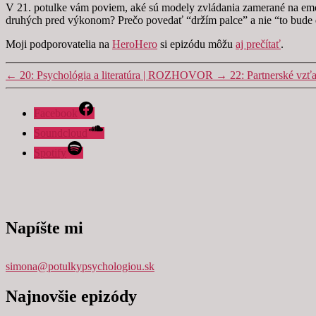
Marketing
V 21. potulke vám poviem, aké sú modely zvládania zamerané na emóci
Zdieľaním
druhých pred výkonom? Prečo povedať “držím palce” a nie “to bude d
svojich
záujmov a
Moji podporovatelia na
HeroHero
si epizódu môžu
aj prečítať
.
správania
počas návštevy
←
20: Psychológia a literatúra | ROZHOVOR
→
22: Partnerské vzť
našej stránky
zvyšujete šancu
na zobrazenie
Facebook
kvalitnejšie
prispôsobeného
Soundcloud
obsahu a
Spotify
ponúk.
Napíšte mi
simona@potulkypsychologiou.sk
Najnovšie epizódy