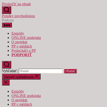
Preskočiť na obsah
Potulky psychológiou
Podcast
Epizódy
ONLINE podujatia
O projekte
PP v médiách
Poslucháči o PP
PODPORIŤ
Vyhľadať:
Zatvoriť vyhľadávanie
Epizódy
ONLINE podujatia
O projekte
PP v médiách