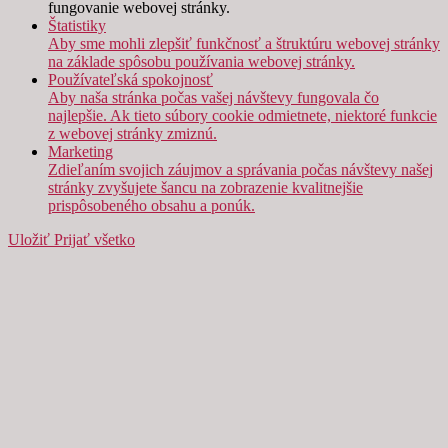
fungovanie webovej stránky.
Štatistiky
Aby sme mohli zlepšiť funkčnosť a štruktúru webovej stránky
na základe spôsobu používania webovej stránky.
Používateľská spokojnosť
Aby naša stránka počas vašej návštevy fungovala čo
najlepšie. Ak tieto súbory cookie odmietnete, niektoré funkcie
z webovej stránky zmiznú.
Marketing
Zdieľaním svojich záujmov a správania počas návštevy našej
stránky zvyšujete šancu na zobrazenie kvalitnejšie
prispôsobeného obsahu a ponúk.
Uložiť
Prijať všetko