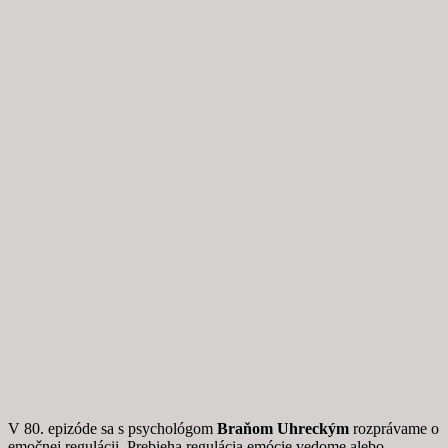
V 80. epizóde sa s psychológom
Braňom Uhreckým
rozprávame o
emočnej regulácii. Prebieha regulácia emócie vedome alebo