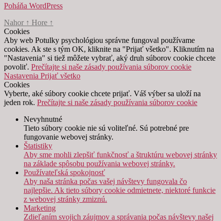
Poháňa WordPress
Nahor
↑
Hore
↑
Cookies
Aby web Potulky psychológiou správne fungoval používame
cookies. Ak ste s tým OK, kliknite na "Prijať všetko". Kliknutím na
"Nastavenia" si tiež môžete vybrať, aký druh súborov cookie chcete
povoliť.
Prečítajte si naše zásady používania súborov cookie
Nastavenia
Prijať všetko
Cookies
Vyberte, aké súbory cookie chcete prijať. Váš výber sa uloží na
jeden rok.
Prečítajte si naše zásady používania súborov cookie
Nevyhnutné
Tieto súbory cookie nie sú voliteľné. Sú potrebné pre
fungovanie webovej stránky.
Štatistiky
Aby sme mohli zlepšiť funkčnosť a štruktúru webovej stránky
na základe spôsobu používania webovej stránky.
Používateľská spokojnosť
Aby naša stránka počas vašej návštevy fungovala čo
najlepšie. Ak tieto súbory cookie odmietnete, niektoré funkcie
z webovej stránky zmiznú.
Marketing
Zdieľaním svojich záujmov a správania počas návštevy našej