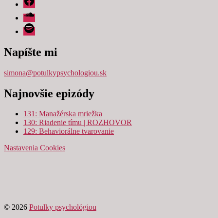
Soundcloud
Spotify
Napíšte mi
simona@potulkypsychologiou.sk
Najnovšie epizódy
131: Manažérska mriežka
130: Riadenie tímu | ROZHOVOR
129: Behaviorálne tvarovanie
Nastavenia Cookies
© 2026
Potulky psychológiou