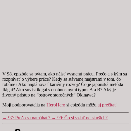
V 98. epizóde sa pýtam, ako nájsť vysnenú prácu. Prečo a s kým sa
rozprávať o výbere práce? Kedy sa stávame majstrami v tom, čo
robíme? Ako naplánovať kariérny rozvoj? Čo je japonská metóda
Ikigai? Ako súvisí ikigai s osobnostnými typmi A a B? Aký je
životný prístup na “ostrove storočných” Okinawa?
Moji podporovatelia na
HeroHero
si epizódu môžu
aj prečítať
.
←
97: Prečo sa namáhať?
→
99: Čo si vziať od starších?
Facebook