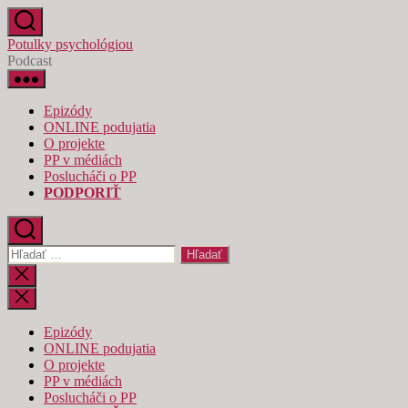
Preskočiť
na
Potulky psychológiou
obsah
Podcast
Epizódy
ONLINE podujatia
O projekte
PP v médiách
Poslucháči o PP
PODPORIŤ
Vyhľadať:
Zatvoriť
vyhľadávanie
Epizódy
ONLINE podujatia
O projekte
PP v médiách
Poslucháči o PP