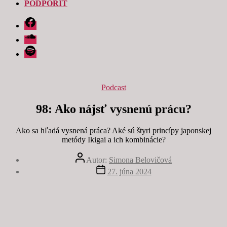
PODPORIŤ
Facebook
Soundcloud
Spotify
Kategórie
Podcast
98: Ako nájsť vysnenú prácu?
Ako sa hľadá vysnená práca? Aké sú štyri princípy japonskej
metódy Ikigai a ich kombinácie?
Autor
Autor:
Simona Belovičová
článku
Dátum
27. júna 2024
článku