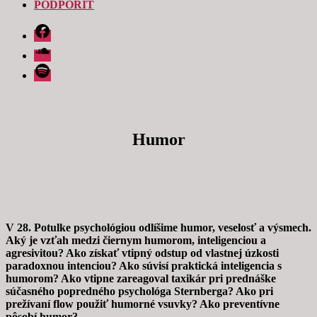
PODPORIŤ
Facebook
Soundcloud
Spotify
Humor
V 28. Potulke psychológiou odlíšime humor, veselosť a výsmech.
Aký je vzťah medzi čiernym humorom, inteligenciou a
agresivitou? Ako získať vtipný odstup od vlastnej úzkosti
paradoxnou intenciou? Ako súvisí praktická inteligencia s
humorom? Ako vtipne zareagoval taxikár pri prednáške
súčasného popredného psychológa Sternberga? Ako pri
prežívaní flow použiť humorné vsuvky? Ako preventívne
pôsobí humor?