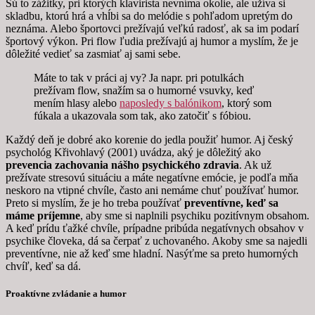
Sú to zážitky, pri ktorých klavirista nevníma okolie, ale užíva si
skladbu, ktorú hrá a vhĺbi sa do melódie s pohľadom upretým do
neznáma. Alebo športovci prežívajú veľkú radosť, ak sa im podarí
športový výkon. Pri flow ľudia prežívajú aj humor a myslím, že je
dôležité vedieť sa zasmiať aj sami sebe.
Máte to tak v práci aj vy? Ja napr. pri potulkách
prežívam flow, snažím sa o humorné vsuvky, keď
mením hlasy alebo
naposledy s balónikom
, ktorý som
fúkala a ukazovala som tak, ako zatočiť s fóbiou.
Každý deň je dobré ako korenie do jedla použiť humor. Aj český
psychológ Křivohlavý (2001) uvádza, aký je dôležitý ako
prevencia zachovania nášho psychického zdravia
. Ak už
prežívate stresovú situáciu a máte negatívne emócie, je podľa mňa
neskoro na vtipné chvíle, často ani nemáme chuť používať humor.
Preto si myslím, že je ho treba používať
preventívne, keď sa
máme príjemne
, aby sme si naplnili psychiku pozitívnym obsahom.
A keď prídu ťažké chvíle, prípadne pribúda negatívnych obsahov v
psychike človeka, dá sa čerpať z uchovaného. Akoby sme sa najedli
preventívne, nie až keď sme hladní. Nasýťme sa preto humorných
chvíľ, keď sa dá.
Proaktívne zvládanie a humor