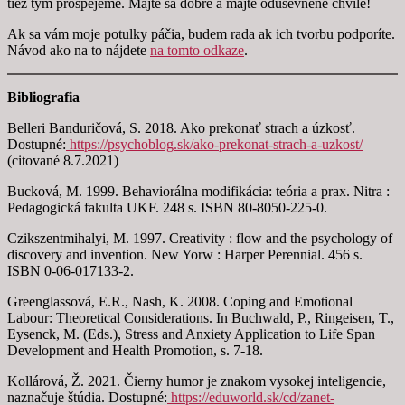
tiež tým prospejeme. Majte sa dobre a majte oduševnené chvíle!
Ak sa vám moje potulky páčia, budem rada ak ich tvorbu podporíte.
Návod ako na to nájdete
na tomto odkaze
.
Bibliografia
Belleri Banduričová, S. 2018. Ako prekonať strach a úzkosť.
Dostupné:
https://psychoblog.sk/ako-prekonat-strach-a-uzkost/
(citované 8.7.2021)
Bucková, M. 1999. Behaviorálna modifikácia: teória a prax. Nitra :
Pedagogická fakulta UKF. 248 s. ISBN 80-8050-225-0.
Czikszentmihalyi, M. 1997. Creativity : flow and the psychology of
discovery and invention. New Yorw : Harper Perennial. 456 s.
ISBN 0-06-017133-2.
Greenglassová, E.R., Nash, K. 2008. Coping and Emotional
Labour: Theoretical Considerations. In Buchwald, P., Ringeisen, T.,
Eysenck, M. (Eds.), Stress and Anxiety Application to Life Span
Development and Health Promotion, s. 7-18.
Kollárová, Ž. 2021. Čierny humor je znakom vysokej inteligencie,
naznačuje štúdia. Dostupné:
https://eduworld.sk/cd/zanet-