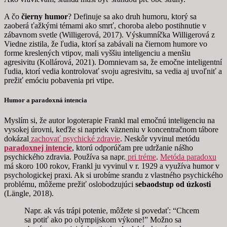
A čo
čierny humor
? Definuje sa ako druh humoru, ktorý sa
zaoberá ťažkými témami ako smrť, choroba alebo postihnutie v
zábavnom svetle (Willigerová, 2017). Výskumníčka Willigerová z
Viedne zistila, že ľudia, ktorí sa zabávali na čiernom humore vo
forme kreslených vtipov, mali vyššiu inteligenciu a menšiu
agresivitu (Kollárová, 2021). Domnievam sa, že emočne inteligentní
ľudia, ktorí vedia kontrolovať svoju agresivitu, sa vedia aj uvoľniť a
prežiť emóciu pobavenia pri vtipe.
Humor a paradoxná intencia
Myslím si, že autor logoterapie Frankl mal emočnú inteligenciu na
vysokej úrovni, keďže si napriek väzneniu v koncentračnom tábore
dokázal
zachovať psychické zdravie
. Neskôr vyvinul metódu
paradoxnej intencie
, ktorú odporúčam pre udržanie nášho
psychického zdravia. Používa sa napr.
pri tréme
.
Metóda paradoxu
má skoro 100 rokov, Frankl ju vyvinul v r. 1929 a využíva humor v
psychologickej praxi. Ak si urobíme srandu z vlastného psychického
problému, môžeme prežiť oslobodzujúci
sebaodstup od úzkosti
(Längle, 2018).
Napr. ak vás trápi potenie, môžete si povedať: “Chcem
sa potiť ako po olympijskom výkone!” Možno sa