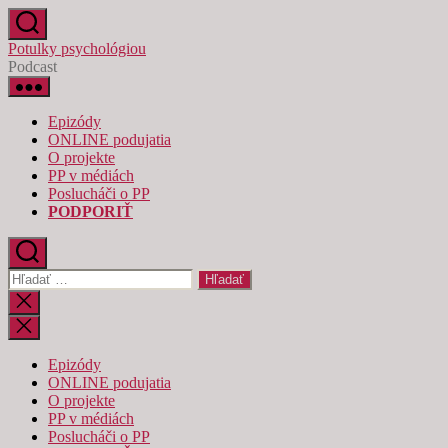
Preskočiť
na
Potulky psychológiou
obsah
Podcast
Epizódy
ONLINE podujatia
O projekte
PP v médiách
Poslucháči o PP
PODPORIŤ
Vyhľadať:
Zatvoriť
vyhľadávanie
Epizódy
ONLINE podujatia
O projekte
PP v médiách
Poslucháči o PP