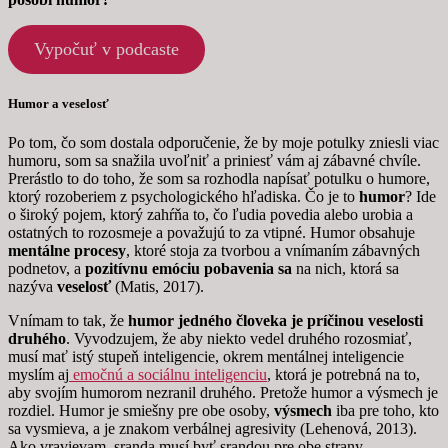
Vypočuť v podcaste
Humor a veselosť
Po tom, čo som dostala odporučenie, že by moje potulky zniesli viac
humoru, som sa snažila uvoľniť a priniesť vám aj zábavné chvíle.
Prerástlo to do toho, že som sa rozhodla napísať potulku o humore,
ktorý rozoberiem z psychologického hľadiska. Čo je to
humor
? Ide
o široký pojem, ktorý zahŕňa to, čo ľudia povedia alebo urobia a
ostatných to rozosmeje a považujú to za vtipné. Humor obsahuje
mentálne procesy
, ktoré stoja za tvorbou a vnímaním zábavných
podnetov, a
pozitívnu emóciu pobavenia sa
na nich, ktorá sa
nazýva
veselosť
(Matis, 2017).
Vnímam to tak, že
humor jedného človeka je príčinou veselosti
druhého
. Vyvodzujem, že aby niekto vedel druhého rozosmiať,
musí mať istý stupeň inteligencie, okrem mentálnej inteligencie
myslím aj
emočnú a sociálnu inteligenciu
, ktorá je potrebná na to,
aby svojím humorom nezranil druhého. Pretože humor a výsmech je
rozdiel. Humor je smiešny pre obe osoby,
výsmech
iba pre toho, kto
sa vysmieva, a je znakom verbálnej agresivity (Lehenová, 2013).
Ako vravievam, sranda musí byť srandou pre obe strany.