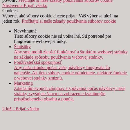
povoliť.
Prečítajte si naše zásady používania súborov cookie
Nastavenia
Prijať všetko
Cookies
Vyberte, aké súbory cookie chcete prijať. Váš výber sa uloží na
jeden rok.
Prečítajte si naše zásady používania súborov cookie
Nevyhnutné
Tieto súbory cookie nie sú voliteľné. Sú potrebné pre
fungovanie webovej stránky.
Štatistiky
Aby sme mohli zlepšiť funkčnosť a štruktúru webovej stránky
na základe spôsobu používania webovej stránky.
Používateľská spokojnosť
Aby naša stránka počas vašej návštevy fungovala čo
najlepšie. Ak tieto súbory cookie odmietnete, niektoré funkcie
z webovej stránky zmiznú.
Marketing
Zdieľaním svojich záujmov a správania počas návštevy našej
stránky zvyšujete šancu na zobrazenie kvalitnejšie
prispôsobeného obsahu a ponúk.
Uložiť
Prijať všetko