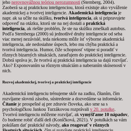
jeho
nerovnovážnou teóriou nerozumnosti
(Sternberg, 2004).
Zaoberá sa aj praktickou inteligenciou, ktorá existuje ako vyváženie
akademickej a tvorivej inteligencie.
Akademická inteligencia
je
napr. ak sa učíte na skúšku,
tvorivá inteligencia
, ak si pripravujete
odpoveď na otázku, ktorú ste na nej dostali a
praktická
inteligencia
, ak riešite problém, že ste na skúšku zmeškali autobus.
Podľa Sternberga (2000) sú jednotlivé druhy inteligencie od seba
viac menej nezávislé, teda niekomu môže ísť výborne akademická
inteligencia, ale nedosiahne úspech, lebo mu chýba praktická a
tvorivá inteligencia. Humor, čiže schopnosť vtipne si poradiť v
rôznych bizarných situáciách, zaraďujem do praktickej inteligencie.
Dobrá správa je, že tvorivá aj praktická inteligencia sa dajú rozvíjať.
Ako? Exponovaním sa rôznym situáciám a naberaním skúseností v
nich.
Rozvoj akademickej, tvorivej a praktickej inteligencie
Akademickú inteligenciu trénujeme skôr na zadku, čítaním, čím
rozvíjame slovnú zásobu, sústredenie a dozvedáme sa informácie.
Čítanie
je prospešné aj pre zdravie človeka, ako sme sa s
psychologičkou Jankou Turzákovou rozprávali
v 20. potulke
.
Tvorivú inteligenciu môžeme rozvíjať, ak
vymýšľame 10 nápadov
,
čo budeme robiť ďalší deň (Koníčková, 2021). V potulkách sa vám
pokúšam dať praktické návody,
ako reagovať v rôznych
životných situáciách
, čím si rozvíjate praktickú inteligenciu.