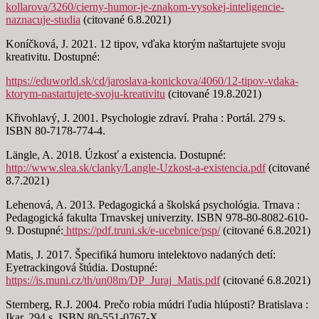
kollarova/3260/cierny-humor-je-znakom-vysokej-inteligencie-
naznacuje-studia
(citované 6.8.2021)
Koníčková, J. 2021. 12 tipov, vďaka ktorým naštartujete svoju
kreativitu. Dostupné:
https://eduworld.sk/cd/jaroslava-konickova/4060/12-tipov-vdaka-
ktorym-nastartujete-svoju-kreativitu
(citované 19.8.2021)
Křivohlavý, J. 2001. Psychologie zdraví. Praha : Portál. 279 s.
ISBN 80-7178-774-4.
Längle, A. 2018. Úzkosť a existencia. Dostupné:
http://www.slea.sk/clanky/Langle-Uzkost-a-existencia.pdf
(citované
8.7.2021)
Lehenová, A. 2013. Pedagogická a školská psychológia. Trnava :
Pedagogická fakulta Trnavskej univerzity. ISBN 978-80-8082-610-
9. Dostupné:
https://pdf.truni.sk/e-ucebnice/psp/
(citované 6.8.2021)
Matis, J. 2017. Špecifiká humoru intelektovo nadaných detí:
Eyetrackingová štúdia. Dostupné:
https://is.muni.cz/th/un08m/DP_Juraj_Matis.pdf
(citované 6.8.2021)
Sternberg, R.J. 2004. Prečo robia múdri ľudia hlúposti? Bratislava :
Ikar. 294 s. ISBN 80-551-0767-X.