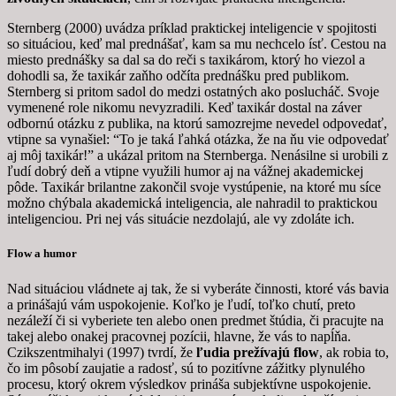
Sternberg (2000) uvádza príklad praktickej inteligencie v spojitosti
so situáciou, keď mal prednášať, kam sa mu nechcelo ísť. Cestou na
miesto prednášky sa dal sa do reči s taxikárom, ktorý ho viezol a
dohodli sa, že taxikár zaňho odčíta prednášku pred publikom.
Sternberg si pritom sadol do medzi ostatných ako poslucháč. Svoje
vymenené role nikomu nevyzradili. Keď taxikár dostal na záver
odbornú otázku z publika, na ktorú samozrejme nevedel odpovedať,
vtipne sa vynašiel: “To je taká ľahká otázka, že na ňu vie odpovedať
aj môj taxikár!” a ukázal pritom na Sternberga. Nenásilne si urobili z
ľudí dobrý deň a vtipne využili humor aj na vážnej akademickej
pôde. Taxikár brilantne zakončil svoje vystúpenie, na ktoré mu síce
možno chýbala akademická inteligencia, ale nahradil to praktickou
inteligenciou. Pri nej vás situácie nezdolajú, ale vy zdoláte ich.
Flow a humor
Nad situáciou vládnete aj tak, že si vyberáte činnosti, ktoré vás bavia
a prinášajú vám uspokojenie. Koľko je ľudí, toľko chutí, preto
nezáleží či si vyberiete ten alebo onen predmet štúdia, či pracujte na
takej alebo onakej pracovnej pozícii, hlavne, že vás to napĺňa.
Czikszentmihalyi (1997) tvrdí, že
ľudia prežívajú flow
, ak robia to,
čo im pôsobí zaujatie a radosť, sú to pozitívne zážitky plynulého
procesu, ktorý okrem výsledkov prináša subjektívne uspokojenie.