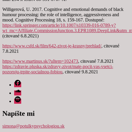
Willigerová, U. 2017. Cognitive and emotional demands of black
humour processing: the role of intelligence, aggressiveness and
mood. Cognitive Processing 18, s. 159-167. Dostupné:
https://link.springer.com/article/10.1007/s10339-016-0789-y?
wt_mc=Affiliate.CommissionJunction.3.EPR1089.DeepLink&utm_m
(citované 6.8.2021)
https://www.csfd.sk/film/642-zivot-je-krasny/prehlad/
, citované
7.8.2021
https://www.martinus.sk/?uItem=102473
, citované 7.8.2021
https://zdravie.pluska.sk/zdravy-zivot/mate-pocit-vas-vsetci-
pozoruju-trpite-socialnou-fobiou
, citované 9.8.2021
Facebook
Soundcloud
Spotify
Napíšte mi
simona@potulkypsychologiou.sk