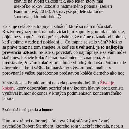
zbavíte na svojej úzkosti tak, ako lekár, ktorý mal
niekoľko rokov úzkosť z nadmerného potenia (Belleri
Banduričová, 2018). Ak navyše pôjdete skutočne
športovať, klobúk dole 🙂
Existuje celá škála trápnych situácií, ktoré sa nám môžu stať.
Roztvorený rázporok na nohaviciach, rozopnutý gombík na blúzke,
pôjdeme v papučiach do práce, zistíme, že máme odznak od holuba,
keď stojíme v rade pri pokladni… Čo trápne sa stalo vám? Možno
sa práve teraz na tom smejete. A keď ste
uvoľnení, je to najlepšia
prevencia úzkost
i. Skúste si povedať, čo najtrápnejšie sa vám môže
stať dnes. Pečiete koláč? Paradoxná intencia znamená, že si
predstavíte, že vám koláč zhorí a bude vhodný do koša. Potom malé
ohorenie na kraji vášho kulinárskeho výtvoru bude malina v
porovnaní s vašou paradoxnou predstavou koláča čierneho ako noc.
V súvislosti s Franklom mi napadá pozoruhodný film
Život je
krásny
, ktorý odporúčam pozrieť si a v ktorom hlavný protagonista
využíval humor dokonca v krutých podmienkach koncentračného
tábora.
Praktická inteligencia a humor
Humor v rámci odbornej teórie využil aj súčasný uznávaný
psychológ Robert Sternberg, ktorého som viackrát citovala, napr. s