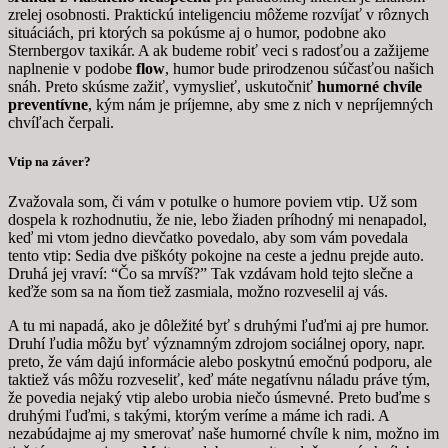
zrelej osobnosti. Praktickú inteligenciu môžeme rozvíjať v rôznych
situáciách, pri ktorých sa pokúsme aj o humor, podobne ako
Sternbergov taxikár. A ak budeme robiť veci s radosťou a zažijeme
naplnenie v podobe
flow
, humor bude prirodzenou súčasťou našich
snáh. Preto skúsme zažiť, vymyslieť, uskutočniť
humorné chvíle
preventívne
, kým nám je príjemne, aby sme z nich v nepríjemných
chvíľach čerpali.
Vtip na záver?
Zvažovala som, či vám v potulke o humore poviem vtip. Už som
dospela k rozhodnutiu, že nie, lebo žiaden príhodný mi nenapadol,
keď mi vtom jedno dievčatko povedalo, aby som vám povedala
tento vtip: Sedia dve piškóty pokojne na ceste a jednu prejde auto.
Druhá jej vraví: “Čo sa mrvíš?” Tak vzdávam hold tejto slečne a
keďže som sa na ňom tiež zasmiala, možno rozveselil aj vás.
A tu mi napadá, ako je dôležité byť s druhými ľuďmi aj pre humor.
Druhí ľudia môžu byť významným zdrojom sociálnej opory, napr.
preto, že vám dajú informácie alebo poskytnú emočnú podporu, ale
taktiež vás môžu rozveseliť, keď máte negatívnu náladu práve tým,
že povedia nejaký vtip alebo urobia niečo úsmevné. Preto buďme s
druhými ľuďmi, s takými, ktorým veríme a máme ich radi. A
nezabúdajme aj my smerovať naše humorné chvíle k nim, možno im