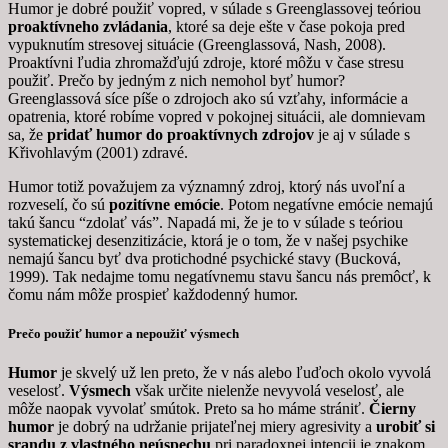
Humor je dobré použiť vopred, v súlade s Greenglassovej teóriou
proaktívneho zvládania
, ktoré sa deje ešte v čase pokoja pred
vypuknutím stresovej situácie (Greenglassová, Nash, 2008).
Proaktívni ľudia zhromažďujú zdroje, ktoré môžu v čase stresu
použiť. Prečo by jedným z nich nemohol byť humor?
Greenglassová síce píše o zdrojoch ako sú vzťahy, informácie a
opatrenia, ktoré robíme vopred v pokojnej situácii, ale domnievam
sa, že
pridať humor do proaktívnych zdrojov
je aj v súlade s
Křivohlavým (2001) zdravé.
Humor totiž považujem za významný zdroj, ktorý nás uvoľní a
rozveselí, čo sú
pozitívne emócie
. Potom negatívne emócie nemajú
takú šancu “zdolať vás”. Napadá mi, že je to v súlade s teóriou
systematickej desenzitizácie, ktorá je o tom, že v našej psychike
nemajú šancu byť dva protichodné psychické stavy (Bucková,
1999). Tak nedajme tomu negatívnemu stavu šancu nás premôcť, k
čomu nám môže prospieť každodenný humor.
Prečo použiť humor a nepoužiť výsmech
Humor
je skvelý už len preto, že v nás alebo ľuďoch okolo vyvolá
veselosť.
Výsmech
však určite nielenže nevyvolá veselosť, ale
môže naopak vyvolať smútok. Preto sa ho máme strániť.
Čierny
humor
je dobrý na udržanie prijateľnej miery agresivity a
urobiť si
srandu z vlastného neúspechu
pri paradoxnej intencii je znakom